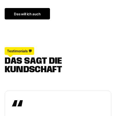
Das will ich auch
Das will ich auch
Testimonials 💬
D
A
S
S
A
G
T
D
I
E
K
U
N
D
S
C
H
A
F
T