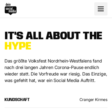
I
T
'
S
A
L
L
A
B
O
U
T
T
H
E
H
Y
P
E
Das größte Volksfest Nordrhein-Westfalens fand
nach drei langen Jahren Corona-Pause endlich
wieder statt. Die Vorfreude war riesig. Das Einzige,
was gefehlt hat, war ein Social Media Auftritt.
Cranger Kirmes
KUNDSCHAFT