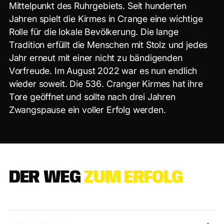
M
i
t
t
e
l
p
u
n
k
t
d
e
s
R
u
h
r
g
e
b
i
e
t
s
.
S
e
i
t
h
u
n
d
e
r
t
e
n
J
a
h
r
e
n
s
p
i
e
l
t
d
i
e
K
i
r
m
e
s
i
n
C
r
a
n
g
e
e
i
n
e
w
i
c
h
t
i
g
e
R
o
l
l
e
f
ü
r
d
i
e
l
o
k
a
l
e
B
e
v
ö
l
k
e
r
u
n
g
.
D
i
e
l
a
n
g
e
T
r
a
d
i
t
i
o
n
e
r
f
ü
l
l
t
d
i
e
M
e
n
s
c
h
e
n
m
i
t
S
t
o
l
z
u
n
d
j
e
d
e
s
J
a
h
r
e
r
n
e
u
t
m
i
t
e
i
n
e
r
n
i
c
h
t
z
u
b
ä
n
d
i
g
e
n
d
e
n
V
o
r
f
r
e
u
d
e
.
I
m
A
u
g
u
s
t
2
0
2
2
w
a
r
e
s
n
u
n
e
n
d
l
i
c
h
w
i
e
d
e
r
s
o
w
e
i
t
.
D
i
e
5
3
6
.
C
r
a
n
g
e
r
K
i
r
m
e
s
h
a
t
i
h
r
e
T
o
r
e
g
e
ö
f
f
n
e
t
u
n
d
s
o
l
l
t
e
n
a
c
h
d
r
e
i
J
a
h
r
e
n
Z
w
a
n
g
s
p
a
u
s
e
e
i
n
v
o
l
l
e
r
E
r
f
o
l
g
w
e
r
d
e
n
.
D
E
R
W
E
G
Z
U
M
E
R
F
O
L
G