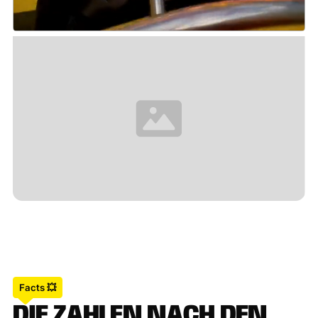
Facts 💥
D
I
E
Z
A
H
L
E
N
N
A
C
H
D
E
N