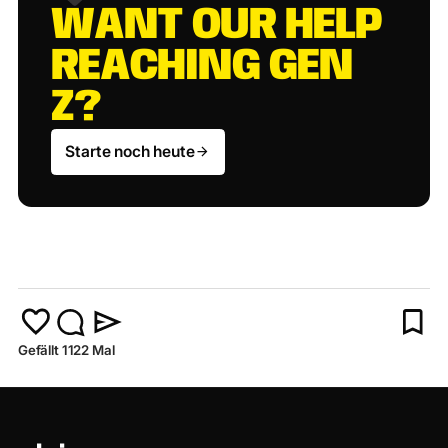
W
A
N
T
O
U
R
H
E
L
P
R
E
A
C
H
I
N
G
G
E
N
Z
?
Starte noch heute
Gefällt 1122 Mal