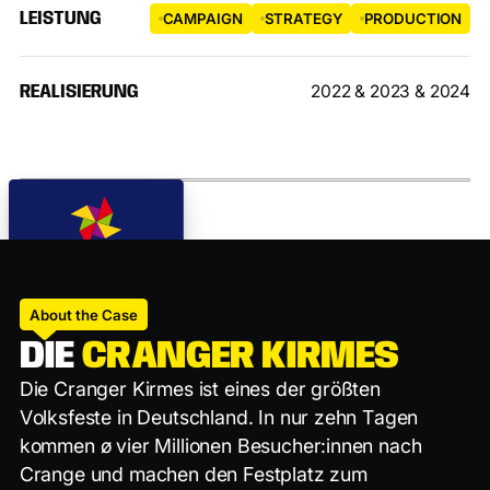
LEISTUNG
CAMPAIGN
STRATEGY
PRODUCTION
2022 & 2023 & 2024
REALISIERUNG
About the Case
D
I
E
C
R
A
N
G
E
R
K
I
R
M
E
S
D
i
e
C
r
a
n
g
e
r
K
i
r
m
e
s
i
s
t
e
i
n
e
s
d
e
r
g
r
ö
ß
t
e
n
V
o
l
k
s
f
e
s
t
e
i
n
D
e
u
t
s
c
h
l
a
n
d
.
I
n
n
u
r
z
e
h
n
T
a
g
e
n
k
o
m
m
e
n
ø
v
i
e
r
M
i
l
l
i
o
n
e
n
B
e
s
u
c
h
e
r
:
i
n
n
e
n
n
a
c
h
C
r
a
n
g
e
u
n
d
m
a
c
h
e
n
d
e
n
F
e
s
t
p
l
a
t
z
z
u
m