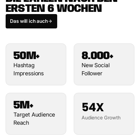
E
R
S
T
E
N
6
W
O
C
H
E
N
Das will ich auch
50M+
8.000+
Hashtag
New Social
Impressions
Follower
54X
5M+
Target Audience
Audience Growth
Reach