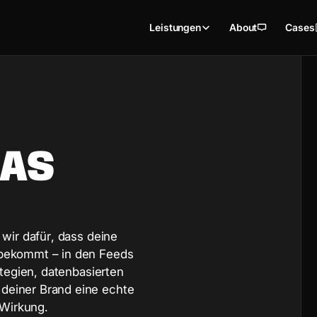
Leistungen
About
Cases
A
S
w
i
r
d
a
f
ü
r
,
d
a
s
s
d
e
i
n
e
b
e
k
o
m
m
t
–
i
n
d
e
n
F
e
e
d
s
t
e
g
i
e
n
,
d
a
t
e
n
b
a
s
i
e
r
t
e
n
d
e
i
n
e
r
B
r
a
n
d
e
i
n
e
e
c
h
t
e
W
i
r
k
u
n
g
.