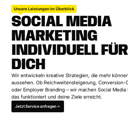
Unsere Leistungen im Überblick
S
O
C
I
A
L
M
E
D
I
A
M
A
R
K
E
T
I
N
G
I
N
D
I
V
I
D
U
E
L
L
F
Ü
D
I
C
H
W
i
r
e
n
t
w
i
c
k
e
l
n
k
r
e
a
t
i
v
e
S
t
r
a
t
e
g
i
e
n
,
d
i
e
m
e
h
r
k
ö
n
n
e
a
u
s
s
e
h
e
n
.
O
b
R
e
i
c
h
w
e
i
t
e
n
s
t
e
i
g
e
r
u
n
g
,
C
o
n
v
e
r
s
i
o
n
-
o
d
e
r
E
m
p
l
o
y
e
r
B
r
a
n
d
i
n
g
–
w
i
r
m
a
c
h
e
n
S
o
c
i
a
l
M
e
d
i
a
d
a
s
f
u
n
k
t
i
o
n
i
e
r
t
u
n
d
d
e
i
n
e
Z
i
e
l
e
e
r
r
e
i
c
h
t
.
Jetzt Service anfragen