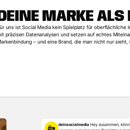
D
E
I
N
E
M
A
R
K
E
A
L
S
ü
r
u
n
s
i
s
t
S
o
c
i
a
l
M
e
d
i
a
k
e
i
n
S
p
i
e
l
p
l
a
t
z
f
ü
r
o
b
e
r
f
l
ä
c
h
l
i
c
h
e
I
m
i
t
p
r
ä
z
i
s
e
n
D
a
t
e
n
a
n
a
l
y
s
e
n
u
n
d
s
e
t
z
e
n
a
u
f
e
c
h
t
e
s
M
i
t
e
i
n
a
M
a
r
k
e
n
b
i
n
d
u
n
g
–
u
n
d
e
i
n
e
B
r
a
n
d
,
d
i
e
m
a
n
n
i
c
h
t
n
u
r
s
i
e
h
t
,
deinsocialmedia
Hey zusammen, könnt i