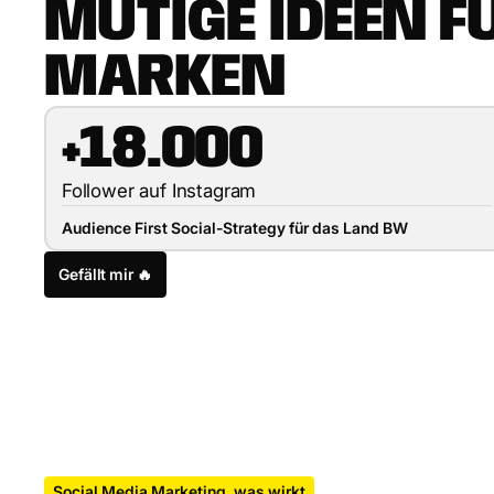
M
U
T
I
G
E
I
D
E
E
N
F
M
A
R
K
E
N
+18.000
Follower auf Instagram
Audience First Social-Strategy für das Land BW
Gefällt mir 🔥
Social Media Marketing, was wirkt