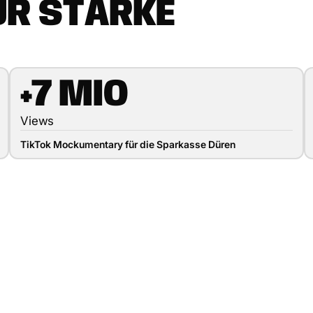
Ü
R
S
T
A
R
K
E
+7 MIO
Views
TikTok Mockumentary für die Sparkasse Düren