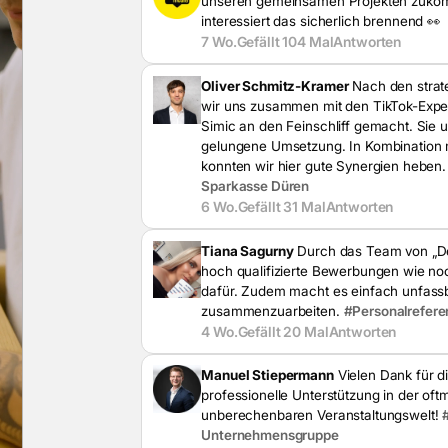
unseren gemeinsamen Projekten zuko
interessiert das sicherlich brennend 👀
7 Wo.
Gefällt 104 Mal
Antworten
Oliver Schmitz-Kramer
Nach den strat
wir uns zusammen mit den TikTok-Expe
Simic an den Feinschliff gemacht. Sie 
gelungene Umsetzung. In Kombination 
konnten wir hier gute Synergien heben
Sparkasse Düren
6 Wo.
Gefällt 31 Mal
Antworten
Tiana Sagurny
Durch das Team von „Dei
hoch qualifizierte Bewerbungen wie noc
dafür. Zudem macht es einfach unfass
zusammenzuarbeiten.
#Personalrefere
4 Wo.
Gefällt 20 Mal
Antworten
Manuel Stiepermann
Vielen Dank für di
professionelle Unterstützung in der oftm
unberechenbaren Veranstaltungswelt!
Unternehmensgruppe