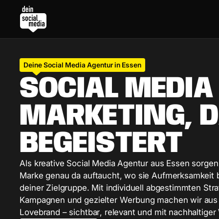
Deine Social Media Agentur in Essen
S
O
C
I
A
L
M
E
D
I
A
M
A
R
K
E
T
I
N
G
,
D
B
E
G
E
I
S
T
E
R
T
A
l
s
k
r
e
a
t
i
v
e
S
o
c
i
a
l
M
e
d
i
a
A
g
e
n
t
u
r
a
u
s
E
s
s
e
n
s
o
r
g
e
n
M
a
r
k
e
g
e
n
a
u
d
a
a
u
f
t
a
u
c
h
t
,
w
o
s
i
e
A
u
f
m
e
r
k
s
a
m
k
e
i
t
d
e
i
n
e
r
Z
i
e
l
g
r
u
p
p
e
.
M
i
t
i
n
d
i
v
i
d
u
e
l
l
a
b
g
e
s
t
i
m
m
t
e
n
S
t
r
a
K
a
m
p
a
g
n
e
n
u
n
d
g
e
z
i
e
l
t
e
r
W
e
r
b
u
n
g
m
a
c
h
e
n
w
i
r
a
u
s
L
o
v
e
b
r
a
n
d
–
s
i
c
h
t
b
a
r
,
r
e
l
e
v
a
n
t
u
n
d
m
i
t
n
a
c
h
h
a
l
t
i
g
e
r