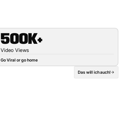
500K+
Video Views
Go Viral or go home
Das will ich auch!