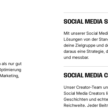
SOCIAL MEDIA S
Mit unserer Social Med
R
Lösungen von der Stan
deine Zielgruppe und d
daraus eine Strategie, d
und messbar.
n
a
l
s
n
u
r
g
u
t
O
p
t
i
m
i
e
r
u
n
g
SOCIAL MEDIA 
M
a
r
k
e
t
i
n
g
,
Unser Creator-Team un
Social Media Creators l
Geschichten und echte
Reichweite. Jeder Beitr