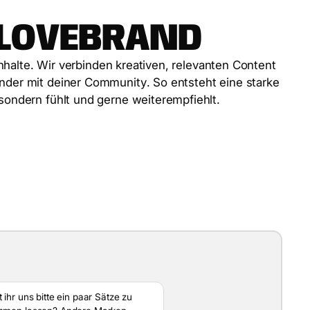
L
O
V
E
B
R
A
N
D
n
h
a
l
t
e
.
W
i
r
v
e
r
b
i
n
d
e
n
k
r
e
a
t
i
v
e
n
,
r
e
l
e
v
a
n
t
e
n
C
o
n
t
e
n
t
n
d
e
r
m
i
t
d
e
i
n
e
r
C
o
m
m
u
n
i
t
y
.
S
o
e
n
t
s
t
e
h
t
e
i
n
e
s
t
a
r
k
e
s
o
n
d
e
r
n
f
ü
h
l
t
u
n
d
g
e
r
n
e
w
e
i
t
e
r
e
m
p
f
i
e
h
l
t
.
hr uns bitte ein paar Sätze zu