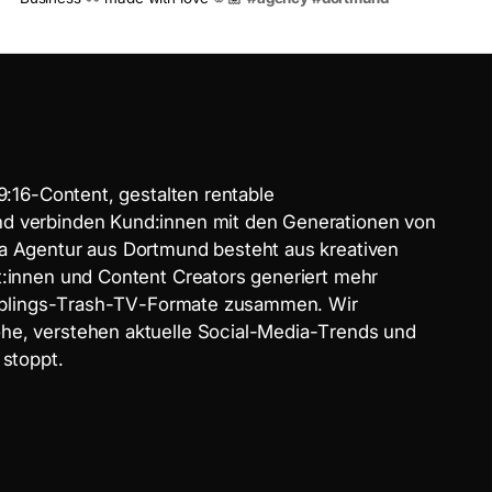
9
:
1
6
-
C
o
n
t
e
n
t
,
g
e
s
t
a
l
t
e
n
r
e
n
t
a
b
l
e
n
d
v
e
r
b
i
n
d
e
n
K
u
n
d
:
i
n
n
e
n
m
i
t
d
e
n
G
e
n
e
r
a
t
i
o
n
e
n
v
o
n
a
A
g
e
n
t
u
r
a
u
s
D
o
r
t
m
u
n
d
b
e
s
t
e
h
t
a
u
s
k
r
e
a
t
i
v
e
n
t
:
i
n
n
e
n
u
n
d
C
o
n
t
e
n
t
C
r
e
a
t
o
r
s
g
e
n
e
r
i
e
r
t
m
e
h
r
b
l
i
n
g
s
-
T
r
a
s
h
-
T
V
-
F
o
r
m
a
t
e
z
u
s
a
m
m
e
n
.
W
i
r
ö
h
e
,
v
e
r
s
t
e
h
e
n
a
k
t
u
e
l
l
e
S
o
c
i
a
l
-
M
e
d
i
a
-
T
r
e
n
d
s
u
n
d
s
t
o
p
p
t
.