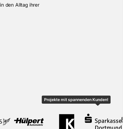
i
n
d
e
n
A
l
l
t
a
g
i
h
r
e
r
Projekte mit spannenden Kunden!