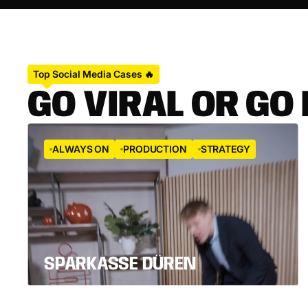
Top Social Media Cases 🔥
G
O
V
I
R
A
L
O
R
G
O
ALWAYS ON
PRODUCTION
STRATEGY
SPARKASSE DÜREN