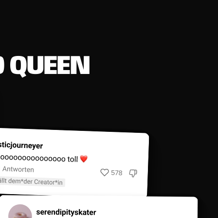
D
Q
U
E
E
N