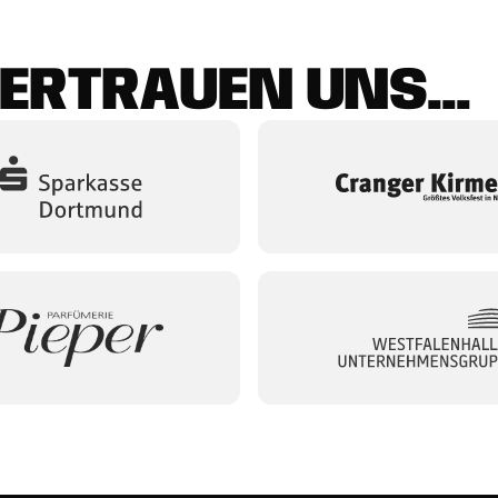
E
R
T
R
A
U
E
N
U
N
S
.
.
.