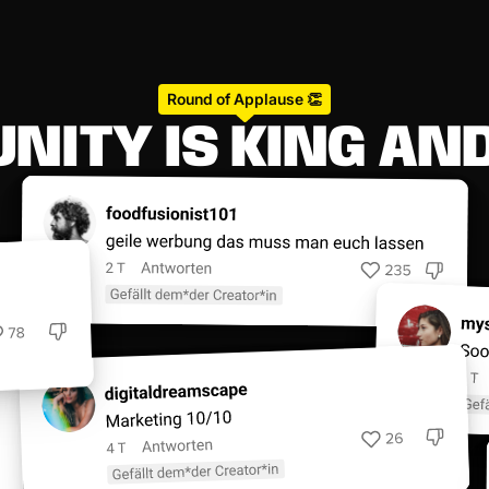
Round of Applause 👏
U
N
I
T
Y
I
S
K
I
N
G
A
N