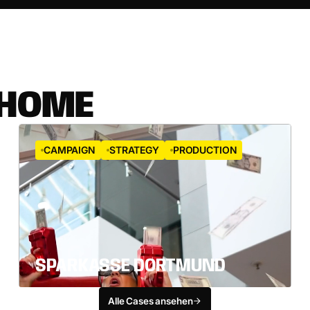
H
O
M
E
CAMPAIGN
STRATEGY
PRODUCTION
SPARKASSE DORTMUND
Alle Cases ansehen