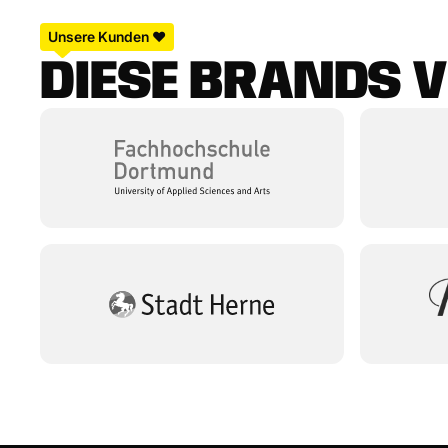
Unsere Kunden ❤️
D
I
E
S
E
B
R
A
N
D
S
V