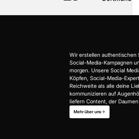
W
i
r
e
r
s
t
e
l
l
e
n
a
u
t
h
e
n
t
i
s
c
h
e
n
S
o
c
i
a
l
-
M
e
d
i
a
-
K
a
m
p
a
g
n
e
n
u
RS
m
o
r
g
e
n
.
U
n
s
e
r
e
S
o
c
i
a
l
M
e
d
i
K
ö
p
f
e
n
,
S
o
c
i
a
l
-
M
e
d
i
a
-
E
x
p
e
r
R
e
i
c
h
w
e
i
t
e
a
l
s
a
l
l
e
d
e
i
n
e
L
i
e
k
o
m
m
u
n
i
z
i
e
r
e
n
a
u
f
A
u
g
e
n
h
l
i
e
f
e
r
n
C
o
n
t
e
n
t
,
d
e
r
D
a
u
m
e
n
Mehr über uns
RS