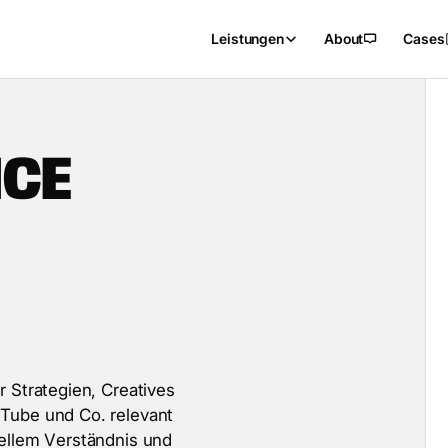
Leistungen
About
Cases
I
C
E
i
r
S
t
r
a
t
e
g
i
e
n
,
C
r
e
a
t
i
v
e
s
T
u
b
e
u
n
d
C
o
.
r
e
l
e
v
a
n
t
e
l
l
e
m
V
e
r
s
t
ä
n
d
n
i
s
u
n
d