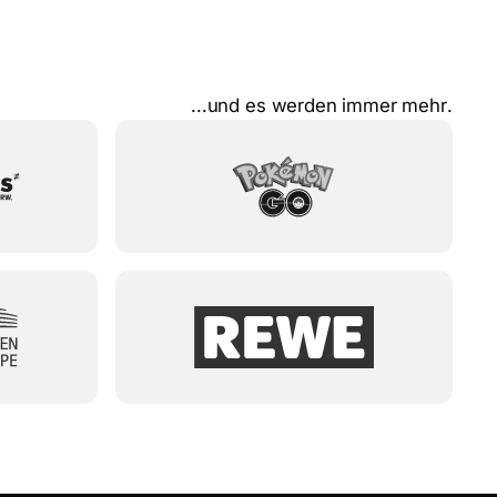
.
.
.
u
n
d
e
s
w
e
r
d
e
n
i
m
m
e
r
m
e
h
r
.