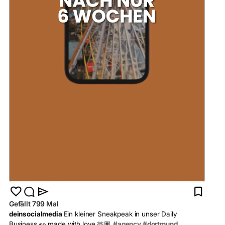
Gefällt 799 Mal
deinsocialmedia
Ein kleiner Sneakpeak in unser Daily
Business 👀 made with love 🫶🏽
#agency #dortmund