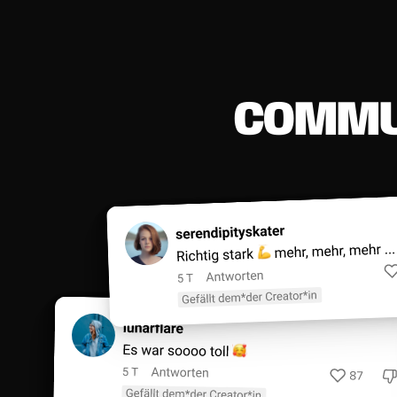
C
O
M
M