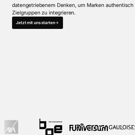
d
a
t
e
n
g
e
t
r
i
e
b
e
n
e
m
D
e
n
k
e
n
,
u
m
M
a
r
k
e
n
a
u
t
h
e
n
t
i
s
c
h
Z
i
e
l
g
r
u
p
p
e
n
z
u
i
n
t
e
g
r
i
e
r
e
n
.
Jetzt mit uns starten