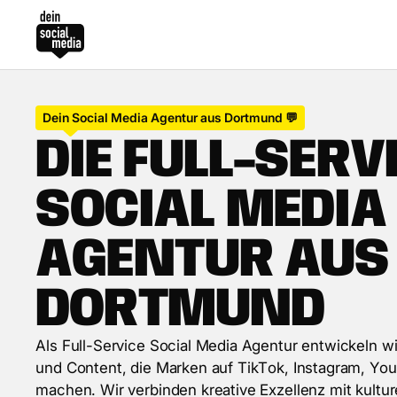
Dein Social Media Agentur aus Dortmund 💬
D
I
E
F
U
L
L
-
S
E
R
V
S
O
C
I
A
L
M
E
D
I
A
A
G
E
N
T
U
R
A
U
S
D
O
R
T
M
U
N
D
A
l
s
F
u
l
l
-
S
e
r
v
i
c
e
S
o
c
i
a
l
M
e
d
i
a
A
g
e
n
t
u
r
e
n
t
w
i
c
k
e
l
n
w
u
n
d
C
o
n
t
e
n
t
,
d
i
e
M
a
r
k
e
n
a
u
f
T
i
k
T
o
k
,
I
n
s
t
a
g
r
a
m
,
Y
o
u
m
a
c
h
e
n
.
W
i
r
v
e
r
b
i
n
d
e
n
k
r
e
a
t
i
v
e
E
x
z
e
l
l
e
n
z
m
i
t
k
u
l
t
u
r