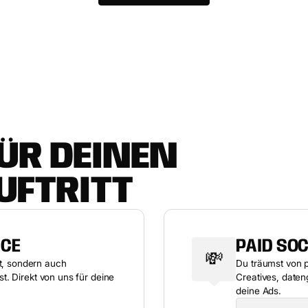
Case ansehen
Case ansehen
Ü
R
D
E
I
N
E
N
U
F
T
R
I
T
T
ICE
PAID SOC
💸
rt, sondern auch
Du träumst von 
rst. Direkt von uns für deine
Creatives, date
deine Ads.