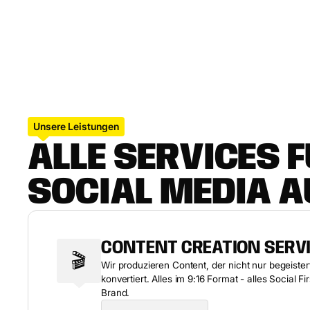
Case ansehen
Case ansehen
Unsere Leistungen
A
L
L
E
S
E
R
V
I
C
E
S
F
S
O
C
I
A
L
M
E
D
I
A
A
CONTENT CREATION SERV
🎬
Wir produzieren Content, der nicht nur begeiste
konvertiert. Alles im 9:16 Format - alles Social Fi
Brand.