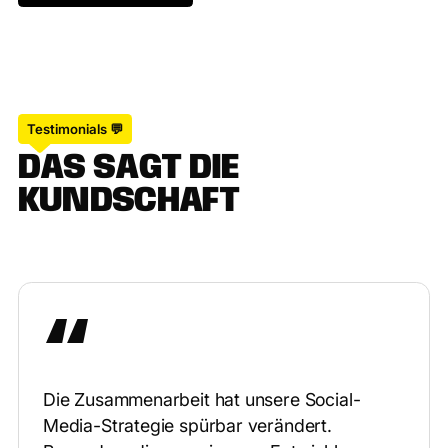
Das will ich auch
Testimonials 💬
D
A
S
S
A
G
T
D
I
E
K
U
N
D
S
C
H
A
F
T
Die Zusammenarbeit hat unsere Social-
Media-Strategie spürbar verändert.