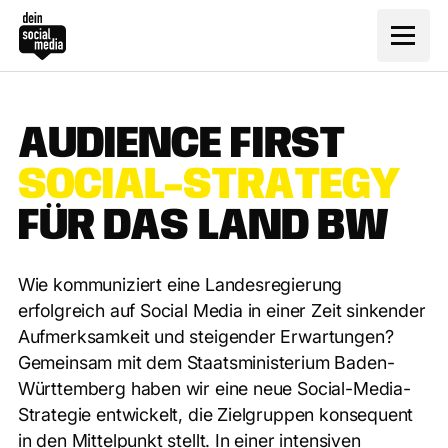
A
U
D
I
E
N
C
E
F
I
R
S
T
S
O
C
I
A
L
-
S
T
R
A
T
E
G
Y
F
Ü
R
D
A
S
L
A
N
D
B
W
Wie kommuniziert eine Landesregierung
erfolgreich auf Social Media in einer Zeit sinkender
Aufmerksamkeit und steigender Erwartungen?
Gemeinsam mit dem Staatsministerium Baden-
Württemberg haben wir eine neue Social-Media-
Strategie entwickelt, die Zielgruppen konsequent
in den Mittelpunkt stellt. In einer intensiven