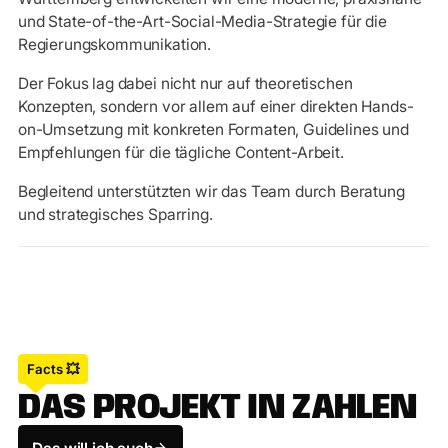
und State-of-the-Art-Social-Media-Strategie für die
Regierungskommunikation.
Der Fokus lag dabei nicht nur auf theoretischen
Konzepten, sondern vor allem auf einer direkten Hands-
on-Umsetzung mit konkreten Formaten, Guidelines und
Empfehlungen für die tägliche Content-Arbeit.
Begleitend unterstützten wir das Team durch Beratung
und strategisches Sparring.
Facts 💥
D
A
S
P
R
O
J
E
K
T
I
N
Z
A
H
L
E
N