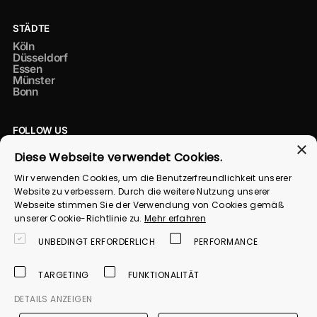
STÄDTE
Köln
Düsseldorf
Essen
Münster
Bonn
FOLLOW US
×
Instagram
Diese Webseite verwendet Cookies.
LinkedIn
TikTok
Wir verwenden Cookies, um die Benutzerfreundlichkeit unserer
Datenschutz
Website zu verbessern. Durch die weitere Nutzung unserer
Webseite stimmen Sie der Verwendung von Cookies gemäß
Impressum
unserer Cookie-Richtlinie zu.
Mehr erfahren
AGB
UNBEDINGT ERFORDERLICH
PERFORMANCE
Cookie-Einstellungen
TARGETING
FUNKTIONALITÄT
©
2026 Dein Social Media GmbH
DETAILS ANZEIGEN