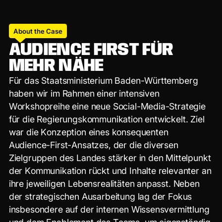
About the Case
A
U
D
I
E
N
C
E
F
I
R
S
T
F
Ü
R
M
E
H
R
N
Ä
H
E
F
ü
r
d
a
s
S
t
a
a
t
s
m
i
n
i
s
t
e
r
i
u
m
B
a
d
e
n
-
W
ü
r
t
t
e
m
b
e
r
g
h
a
b
e
n
w
i
r
i
m
R
a
h
m
e
n
e
i
n
e
r
i
n
t
e
n
s
i
v
e
n
W
o
r
k
s
h
o
p
r
e
i
h
e
e
i
n
e
n
e
u
e
S
o
c
i
a
l
-
M
e
d
i
a
-
S
t
r
a
t
e
g
i
e
f
ü
r
d
i
e
R
e
g
i
e
r
u
n
g
s
k
o
m
m
u
n
i
k
a
t
i
o
n
e
n
t
w
i
c
k
e
l
t
.
Z
i
e
l
w
a
r
d
i
e
K
o
n
z
e
p
t
i
o
n
e
i
n
e
s
k
o
n
s
e
q
u
e
n
t
e
n
A
u
d
i
e
n
c
e
-
F
i
r
s
t
-
A
n
s
a
t
z
e
s
,
d
e
r
d
i
e
d
i
v
e
r
s
e
n
Z
i
e
l
g
r
u
p
p
e
n
d
e
s
L
a
n
d
e
s
s
t
ä
r
k
e
r
i
n
d
e
n
M
i
t
t
e
l
p
u
n
k
t
d
e
r
K
o
m
m
u
n
i
k
a
t
i
o
n
r
ü
c
k
t
u
n
d
I
n
h
a
l
t
e
r
e
l
e
v
a
n
t
e
r
a
n
i
h
r
e
j
e
w
e
i
l
i
g
e
n
L
e
b
e
n
s
r
e
a
l
i
t
ä
t
e
n
a
n
p
a
s
s
t
.
N
e
b
e
n
d
e
r
s
t
r
a
t
e
g
i
s
c
h
e
n
A
u
s
a
r
b
e
i
t
u
n
g
l
a
g
d
e
r
F
o
k
u
s
i
n
s
b
e
s
o
n
d
e
r
e
a
u
f
d
e
r
i
n
t
e
r
n
e
n
W
i
s
s
e
n
s
v
e
r
m
i
t
t
l
u
n
g