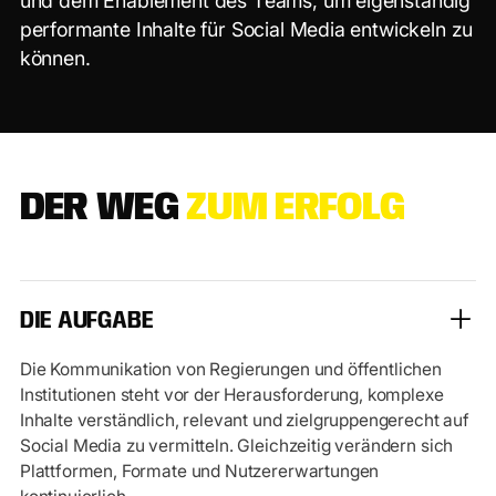
u
n
d
d
e
m
E
n
a
b
l
e
m
e
n
t
d
e
s
T
e
a
m
s
,
u
m
e
i
g
e
n
s
t
ä
n
d
i
g
p
e
r
f
o
r
m
a
n
t
e
I
n
h
a
l
t
e
f
ü
r
S
o
c
i
a
l
M
e
d
i
a
e
n
t
w
i
c
k
e
l
n
z
u
k
ö
n
n
e
n
.
D
E
R
W
E
G
Z
U
M
E
R
F
O
L
G
DIE AUFGABE
Die Kommunikation von Regierungen und öffentlichen
Institutionen steht vor der Herausforderung, komplexe
Inhalte verständlich, relevant und zielgruppengerecht auf
Social Media zu vermitteln. Gleichzeitig verändern sich
Plattformen, Formate und Nutzererwartungen