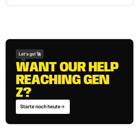
Let's go! 🚀
W
A
N
T
O
U
R
H
E
L
P
R
E
A
C
H
I
N
G
G
E
N
Z
?
Starte noch heute