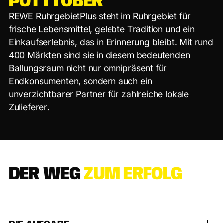
P
O
T
T
T
O
B
E
R
R
E
W
E
R
u
h
r
g
e
b
i
e
t
P
l
u
s
s
t
e
h
t
i
m
R
u
h
r
g
e
b
i
e
t
f
ü
r
f
r
i
s
c
h
e
L
e
b
e
n
s
m
i
t
t
e
l
,
g
e
l
e
b
t
e
T
r
a
d
i
t
i
o
n
u
n
d
e
i
n
E
i
n
k
a
u
f
s
e
r
l
e
b
n
i
s
,
d
a
s
i
n
E
r
i
n
n
e
r
u
n
g
b
l
e
i
b
t
.
M
i
t
r
u
n
d
4
0
0
M
ä
r
k
t
e
n
s
i
n
d
s
i
e
i
n
d
i
e
s
e
m
b
e
d
e
u
t
e
n
d
e
n
B
a
l
l
u
n
g
s
r
a
u
m
n
i
c
h
t
n
u
r
o
m
n
i
p
r
ä
s
e
n
t
f
ü
r
E
n
d
k
o
n
s
u
m
e
n
t
e
n
,
s
o
n
d
e
r
n
a
u
c
h
e
i
n
u
n
v
e
r
z
i
c
h
t
b
a
r
e
r
P
a
r
t
n
e
r
f
ü
r
z
a
h
l
r
e
i
c
h
e
l
o
k
a
l
e
Z
u
l
i
e
f
e
r
e
r
.
D
E
R
W
E
G
Z
U
M
E
R
F
O
L
G