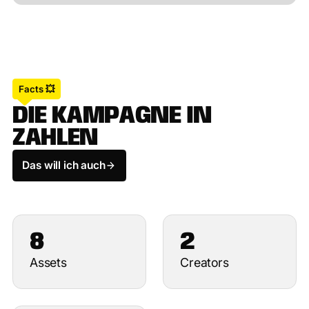
Facts 💥
D
I
E
K
A
M
P
A
G
N
E
I
N
Z
A
H
L
E
N
Das will ich auch
8
2
Assets
Creators