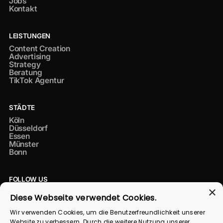
Jobs
Kontakt
LEISTUNGEN
Content Creation
Advertising
Strategy
Beratung
TikTok Agentur
STÄDTE
Köln
Düsseldorf
Essen
Münster
Bonn
FOLLOW US
×
Instagram
Diese Webseite verwendet Cookies.
LinkedIn
TikTok
Wir verwenden Cookies, um die Benutzerfreundlichkeit unserer
Datenschutz
Website zu verbessern. Durch die weitere Nutzung unserer