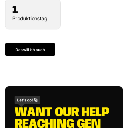
1
Produktionstag
Das will ich auch
Das will ich auch
Let's go! 🚀
W
A
N
T
O
U
R
H
E
L
P
R
E
A
C
H
I
N
G
G
E
N