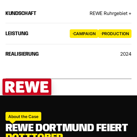
REWE Ruhrgebiet +
KUNDSCHAFT
LEISTUNG
CAMPAIGN
PRODUCTION
2024
REALISIERUNG
About the Case
R
E
W
E
D
O
R
T
M
U
N
D
F
E
I
E
R
T