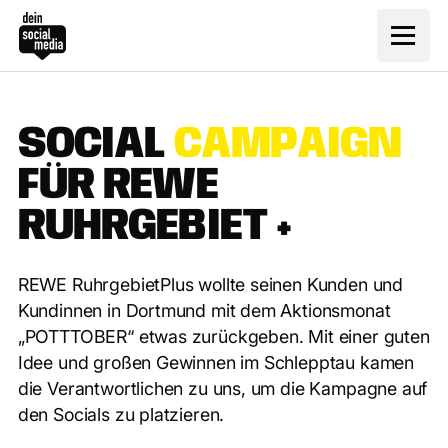
S
O
C
I
A
L
C
A
M
P
A
I
G
N
F
Ü
R
R
E
W
E
R
U
H
R
G
E
B
I
E
T
+
REWE RuhrgebietPlus wollte seinen Kunden und
Kundinnen in Dortmund mit dem Aktionsmonat
„POTTTOBER“ etwas zurückgeben. Mit einer guten
Idee und großen Gewinnen im Schlepptau kamen
die Verantwortlichen zu uns, um die Kampagne auf
den Socials zu platzieren.