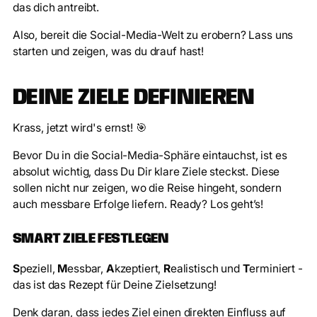
das dich antreibt.
Also, bereit die Social-Media-Welt zu erobern? Lass uns
starten und zeigen, was du drauf hast!
DEINE ZIELE DEFINIEREN
Krass, jetzt wird's ernst! 🎯
Bevor Du in die Social-Media-Sphäre eintauchst, ist es
absolut wichtig, dass Du Dir klare Ziele steckst. Diese
sollen nicht nur zeigen, wo die Reise hingeht, sondern
auch messbare Erfolge liefern. Ready? Los geht’s!
SMART ZIELE FESTLEGEN
S
peziell,
M
essbar,
A
kzeptiert,
R
ealistisch und
T
erminiert -
das ist das Rezept für Deine Zielsetzung!
Denk daran, dass jedes Ziel einen direkten Einfluss auf