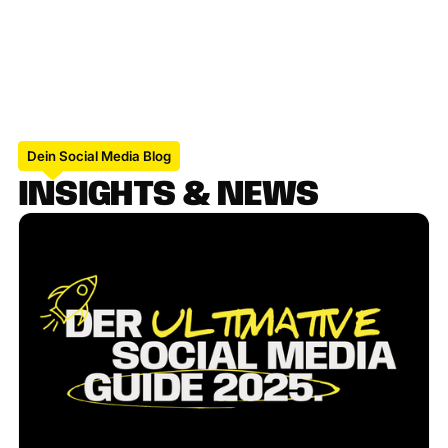
Dein Social Media Blog
I
N
S
I
G
H
T
S
&
N
E
W
S