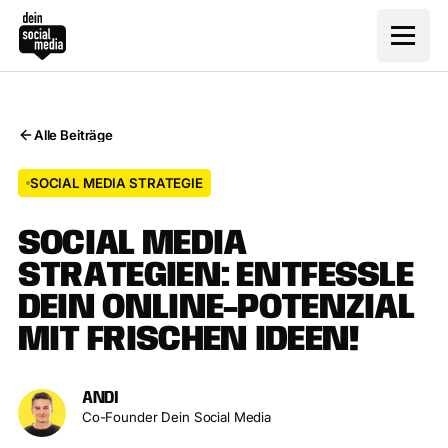
Alle Beiträge
Alle Beiträge
SOCIAL MEDIA STRATEGIE
S
O
C
I
A
L
M
E
D
I
A
S
T
R
A
T
E
G
I
E
N
:
E
N
T
F
E
S
S
L
E
D
E
I
N
O
N
L
I
N
E
-
P
O
T
E
N
Z
I
A
L
M
I
T
F
R
I
S
C
H
E
N
I
D
E
E
N
!
ANDI
Co-Founder Dein Social Media